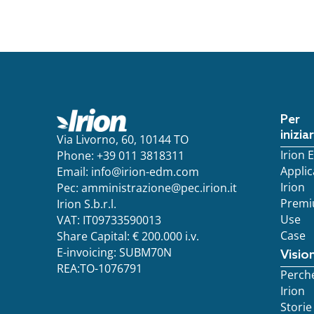
Per
inizia
Via Livorno, 60, 10144 TO
Irion
Phone: +39 011 3818311
Applic
Email:
info@irion-edm.com
Irion
Pec:
amministrazione@pec.irion.it
Prem
Irion S.b.r.l.
Use
VAT: IT09733590013
Case
Share Capital: € 200.000 i.v.
E-invoicing: SUBM70N
Visio
REA:TO-1076791
Perch
Irion
Storie