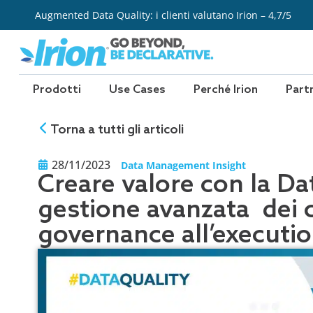
Vai
Augmented Data Quality: i clienti valutano Irion – 4,7/5
al
contenuto
Prodotti
Use Cases
Perché Irion
Part
Torna a tutti gli articoli
28/11/2023
Data Management Insight
Creare valore con la Dat
gestione avanzata dei co
governance all’executi