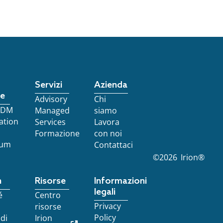
Servizi
Azienda
re
Advisory
Chi
 EDM
Managed
siamo
ation
Services
Lavora
Formazione
con noi
ium
Contattaci
©
2026
Irion®
n
Risorse
Informazioni
legali
é
Centro
Privacy
risorse
Policy
 di
Irion