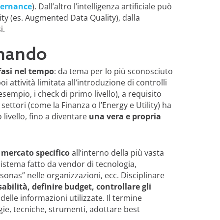
vernance
). Dall’altro l’intelligenza artificiale può
ty (es. Augmented Data Quality), dalla
i.
rnando
fasi nel tempo
: da tema per lo più sconosciuto
i attività limitata all’introduzione di controlli
esempio, i check di primo livello), a requisito
ettori (come la Finanza o l’Energy e Utility) ha
 livello, fino a diventare
una vera e propria
mercato specifico
all’interno della più vasta
stema fatto da vendor di tecnologia,
rsonas” nelle organizzazioni, ecc. Disciplinare
bilità, definire budget, controllare gli
elle informazioni utilizzate. Il termine
gie, tecniche, strumenti, adottare best