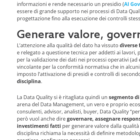
informazioni e rende necessario un presidio (
AI Go
essere di grande supporto nei processi di Data Quali
progettazione fino alla esecuzione dei controlli stess
Generare valore, gove
L’attenzione alla qualità del dato ha vissuto
diverse 
e relegato a questione tecnica per addetti ai lavori, po
per la validazione dei dati nei processi operativi (ad 
vincolante per la conformità normativa che in alcuni s
imposto l’attivazione di presidi e controlli di secondo
disciplina
.
La Data Quality si è ritagliata quindi un
segmento di 
arena del Data Management, un vero e proprio ecosi
consulenti, advisor, analisti, buyer, Data Quality “pe
però vuol anche dire
governare, assegnare responsa
investimenti fatti
per generare valore dalla qualità d
disciplina richiama la necessità di definire metodolo