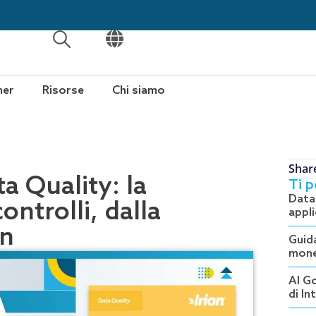
APRI
APRI
ner
Risorse
Chi siamo
Shar
a Quality: la
Ti 
Data
ntrolli, dalla
appli
on
Guida
mone
AI Go
di In