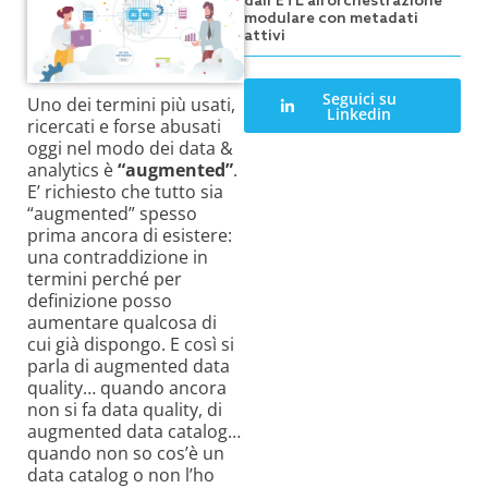
dall’ETL all’orchestrazione
modulare con metadati
attivi
Seguici su
Uno dei termini più usati,
Linkedin
ricercati e forse abusati
oggi nel modo dei data &
analytics è
“augmented”
.
E’ richiesto che tutto sia
“augmented” spesso
prima ancora di esistere:
una contraddizione in
termini perché per
definizione posso
aumentare qualcosa di
cui già dispongo. E così si
parla di augmented data
quality… quando ancora
non si fa data quality, di
augmented data catalog…
quando non so cos’è un
data catalog o non l’ho