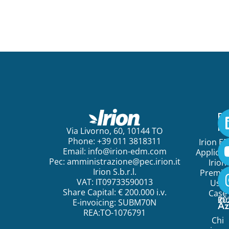
Pe
ini
Via Livorno, 60, 10144 TO
Phone: +39 011 3818311
Irion E
Email:
info@irion-edm.com
Applicat
Pec:
amministrazione@pec.irion.it
Irion
Irion S.b.r.l.
Premi
VAT: IT09733590013
Use
Share Capital: € 200.000 i.v.
Case
©
20
Ir
E-invoicing: SUBM70N
Az
REA:TO-1076791
Chi