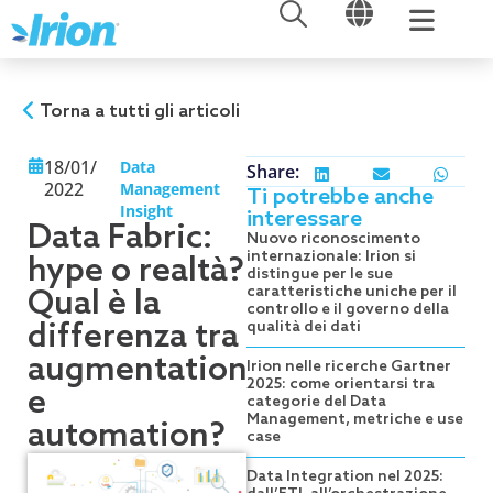
APRI
APRI
Vai
al
contenuto
Torna a tutti gli articoli
18/01/
Data
Share:
2022
Management
Ti potrebbe anche
Insight
interessare
Data Fabric:
Nuovo riconoscimento
internazionale: Irion si
hype o realtà?
distingue per le sue
caratteristiche uniche per il
Qual è la
controllo e il governo della
differenza tra
qualità dei dati
augmentation
Irion nelle ricerche Gartner
2025: come orientarsi tra
e
categorie del Data
Management, metriche e use
automation?
case
Data Integration nel 2025: