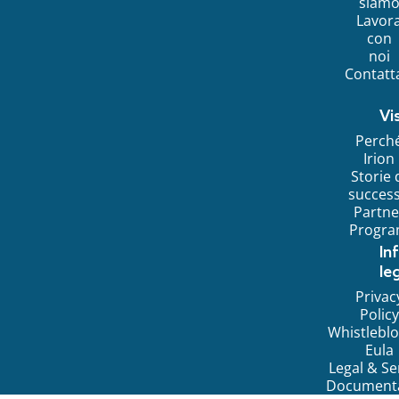
siam
Lavor
con
noi
Contatt
Vi
Perch
Irion
Storie 
succes
Partne
Progr
In
leg
Privac
Policy
Whistlebl
Eula
Legal & Se
Document