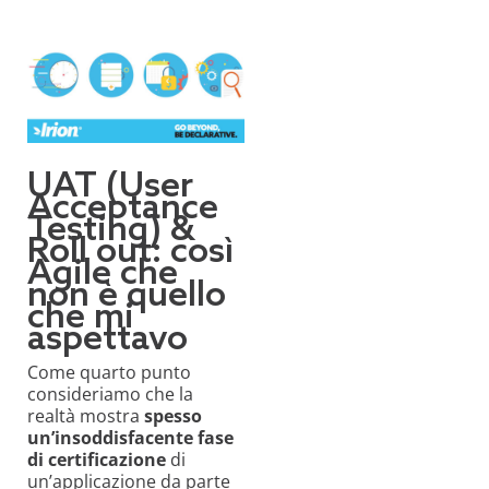
UAT (User
Acceptance
Testing) &
Roll out: così
Agile che
non è quello
che mi
aspettavo
Come quarto punto
consideriamo che la
realtà mostra
spesso
un’insoddisfacente fase
di certificazione
di
un’applicazione da parte