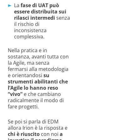
La
fase di UAT può
essere distribuita sui
rilasci intermedi
senza
il rischio di
inconsistenza
complessiva.
Nella pratica e in
sostanza, avanti tutta con
la Agile, ma senza
fermarsi alla metodologia
e orientandosi
su
strumenti abilitanti che
l’Agile lo hanno reso
“vivo”
e che cambiano
radicalmente il modo di
fare progetti.
Se poi si parla di EDM
allora Irion è la risposta e
chi è riuscito
con noi
a