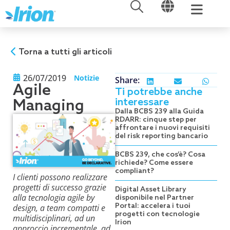
APRI
APRI
Vai
al
contenuto
Torna a tutti gli articoli
26/07/2019
Notizie
Share:
Agile
Ti potrebbe anche
interessare
Managing
Dalla BCBS 239 alla Guida
RDARR: cinque step per
affrontare i nuovi requisiti
del risk reporting bancario
BCBS 239, che cos’è? Cosa
richiede? Come essere
compliant?
I clienti possono realizzare
progetti di successo grazie
Digital Asset Library
alla tecnologia agile by
disponibile nel Partner
Portal: accelera i tuoi
design, a team compatti e
progetti con tecnologie
multidisciplinari, ad un
Irion
approccio incrementale, ad