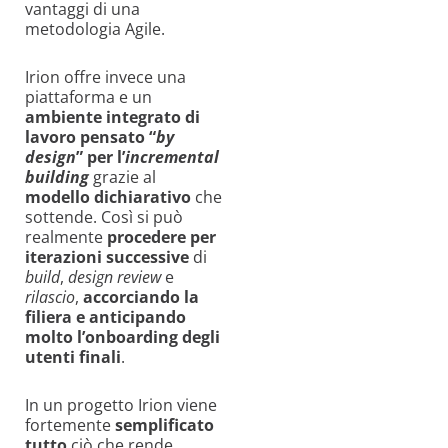
vantaggi di una
metodologia Agile.
Irion offre invece una
piattaforma e un
ambiente integrato di
lavoro pensato “
by
design
”
per l’
incremental
building
grazie al
modello dichiarativo
che
sottende. Così si può
realmente
procedere per
iterazioni successive
di
build
,
design review
e
rilascio
,
accorciando la
filiera e anticipando
molto l’onboarding degli
utenti finali
.
In un progetto Irion viene
fortemente
semplificato
tutto
ciò che rende