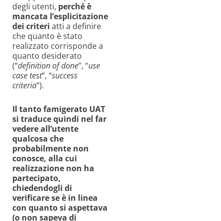
degli utenti,
perché è
mancata
l’esplicitazione
dei criteri
atti a definire
che quanto è stato
realizzato corrisponde a
quanto desiderato
(“
definition of done
”, “
use
case test
”, “
success
criteria
”).
Il tanto famigerato UAT
si traduce quindi nel far
vedere all’utente
qualcosa che
probabilmente non
conosce, alla cui
realizzazione non ha
partecipato,
chiedendogli di
verificare se è in linea
con quanto si aspettava
(o non sapeva di