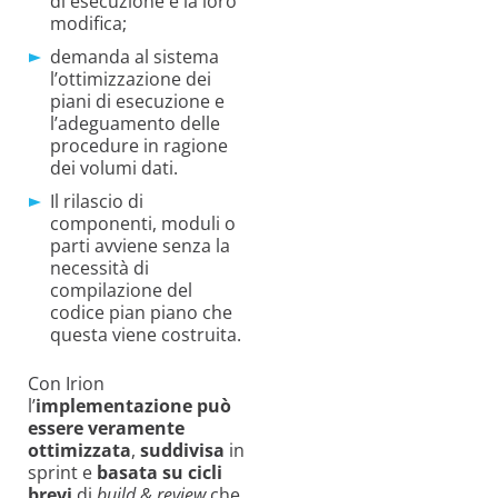
di esecuzione e la loro
modifica;
demanda al sistema
l’ottimizzazione dei
piani di esecuzione e
l’adeguamento delle
procedure in ragione
dei volumi dati.
Il rilascio di
componenti, moduli o
parti avviene senza la
necessità di
compilazione del
codice pian piano che
questa viene costruita.
Con Irion
l’
implementazione può
essere veramente
ottimizzata
,
suddivisa
in
sprint e
basata su cicli
brevi
di
build & review
che