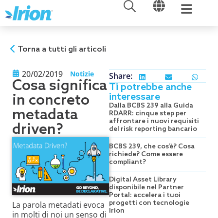
APRI
APRI
Vai
al
contenuto
Torna a tutti gli articoli
20/02/2019
Notizie
Share:
Cosa significa
Ti potrebbe anche
interessare
in concreto
Dalla BCBS 239 alla Guida
metadata
RDARR: cinque step per
affrontare i nuovi requisiti
driven?
del risk reporting bancario
BCBS 239, che cos’è? Cosa
richiede? Come essere
compliant?
Digital Asset Library
disponibile nel Partner
Portal: accelera i tuoi
progetti con tecnologie
La parola metadati evoca
Irion
in molti di noi un senso di