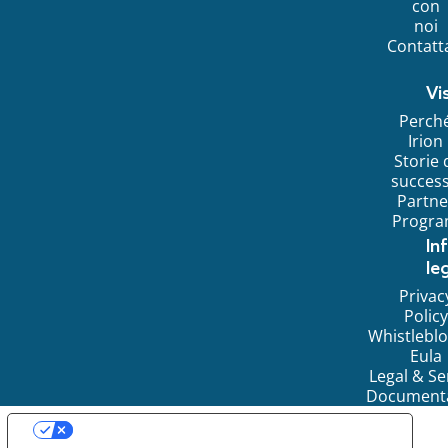
con
noi
Contatt
Vi
Perch
Irion
Storie 
succes
Partne
Progr
In
leg
Privac
Policy
Whistlebl
Eula
Legal & Se
Document
LE TUE PREFERENZE RELATIVE ALLA PRIVACY