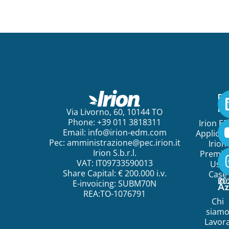
Pe
ini
Via Livorno, 60, 10144 TO
Phone: +39 011 3818311
Irion E
Email:
info@irion-edm.com
Applicat
Pec:
amministrazione@pec.irion.it
Irion
Irion S.b.r.l.
Premi
VAT: IT09733590013
Use
Share Capital: € 200.000 i.v.
Case
©
20
Ir
E-invoicing: SUBM70N
Az
REA:TO-1076791
Chi
siam
Lavor