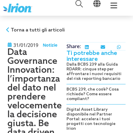
APRI
APRI
Vai
al
contenuto
Torna a tutti gli articoli
31/01/2019
Notizie
Share:
Data
Ti potrebbe anche
interessare
Governance
Dalla BCBS 239 alla Guida
Innovation:
RDARR: cinque step per
affrontare i nuovi requisiti
l’importanza
del risk reporting bancario
del dato nel
BCBS 239, che cos’è? Cosa
prendere
richiede? Come essere
compliant?
velocemente
Digital Asset Library
la decisione
disponibile nel Partner
Portal: accelera i tuoi
giusta. Be
progetti con tecnologie
Irion
data driven.