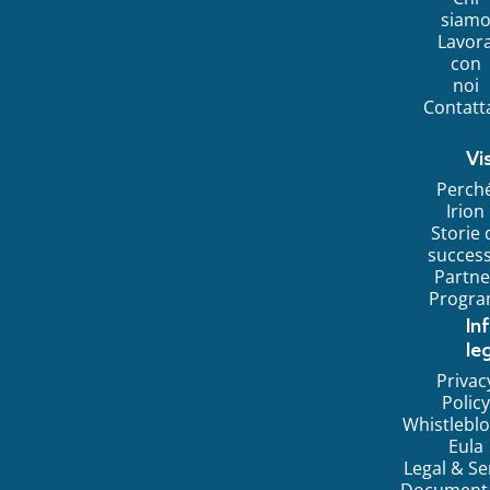
siam
Lavor
con
noi
Contatt
Vi
Perch
Irion
Storie 
succes
Partne
Progr
In
leg
Privac
Policy
Whistlebl
Eula
Legal & Se