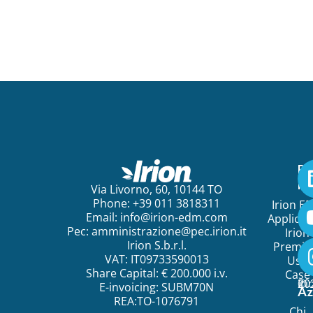
Pe
ini
Via Livorno, 60, 10144 TO
Phone: +39 011 3818311
Irion E
Email:
info@irion-edm.com
Applicat
Pec:
amministrazione@pec.irion.it
Irion
Irion S.b.r.l.
Premi
VAT: IT09733590013
Use
Share Capital: € 200.000 i.v.
Case
©
20
Ir
E-invoicing: SUBM70N
Az
REA:TO-1076791
Chi