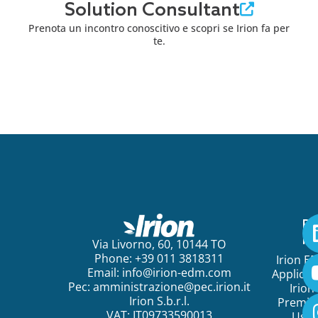
Solution Consultant
Prenota un incontro conoscitivo e scopri se Irion fa per
te.
Pe
ini
Via Livorno, 60, 10144 TO
Phone: +39 011 3818311
Irion E
Email:
info@irion-edm.com
Applicat
Pec:
amministrazione@pec.irion.it
Irion
Irion S.b.r.l.
Premi
VAT: IT09733590013
Use