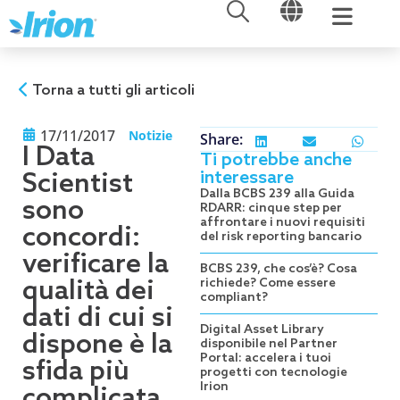
APRI
APRI
Vai
al
contenuto
Torna a tutti gli articoli
17/11/2017
Notizie
Share:
I Data
Ti potrebbe anche
interessare
Scientist
Dalla BCBS 239 alla Guida
sono
RDARR: cinque step per
affrontare i nuovi requisiti
concordi:
del risk reporting bancario
verificare la
BCBS 239, che cos’è? Cosa
qualità dei
richiede? Come essere
compliant?
dati di cui si
Digital Asset Library
dispone è la
disponibile nel Partner
Portal: accelera i tuoi
sfida più
progetti con tecnologie
Irion
complicata