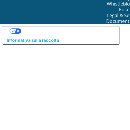
Whistlebl
Eula
Legal & Se
Document
LE TUE PREFERENZE RELATIVE ALLA PRIVACY
Informativa sulla raccolta