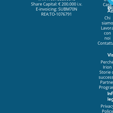
Share Capital: € 200.000 i.v.
Case
©
20
Ir
E-invoicing: SUBM70N
Az
REA:TO-1076791
Chi
siam
Lavor
con
noi
Contatt
Vi
Perch
Irion
Storie 
succes
Partne
Progr
In
leg
Privac
Policy