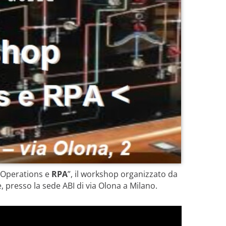
 “Operations e
RPA
”, il workshop organizzato da
, presso la sede ABI di via Olona a Milano.