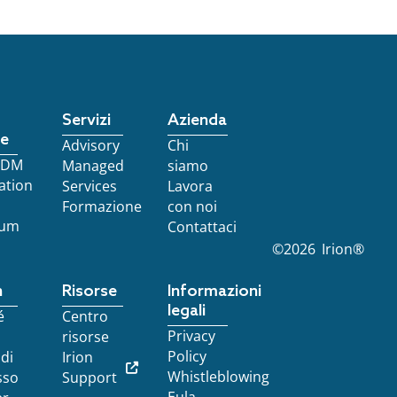
Servizi
Azienda
re
Advisory
Chi
 EDM
Managed
siamo
ation
Services
Lavora
Formazione
con noi
ium
Contattaci
©
2026
Irion®
n
Risorse
Informazioni
legali
é
Centro
Privacy
risorse
Policy
 di
Irion
Whistleblowing
sso
Support