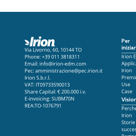
Per
inizia
Via Livorno, 60, 10144 TO
Irion
Phone: +39 011 3818311
Applic
Email:
info@irion-edm.com
Irion
Pec:
amministrazione@pec.irion.it
Prem
Irion S.b.r.l.
Use
VAT: IT09733590013
Case
Share Capital: € 200.000 i.v.
E-invoicing: SUBM70N
Visio
REA:TO-1076791
Perch
Irion
Storie
succe