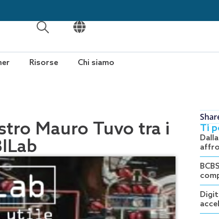
APRI
APRI
ner
Risorse
Chi siamo
Shar
stro Mauro Tuvo tra i
Ti 
Dall
BILab
affro
BCBS
comp
Digit
accel