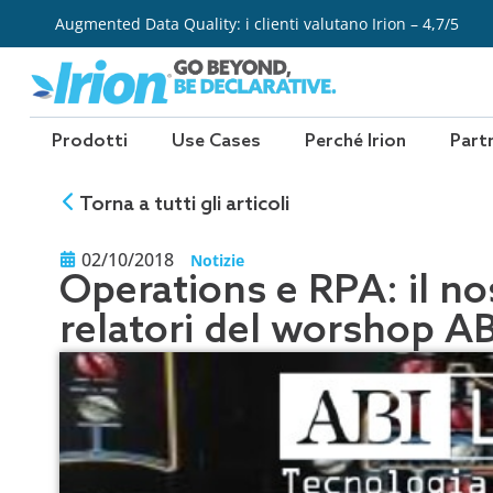
Vai
Augmented Data Quality: i clienti valutano Irion – 4,7/5
al
contenuto
Prodotti
Use Cases
Perché Irion
Part
Torna a tutti gli articoli
02/10/2018
Notizie
Operations e RPA: il no
relatori del worshop A