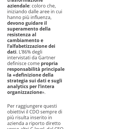
aziendale
: coloro che,
iniziando dalle aree in cui
hanno più influenza,
devono guidare il
superamento della
resistenza al
cambiamento e
l’alfabetizzazione dei
dati
. L’86% degli
intervistati da Gartner
definisce come
propria
responsabilità principale
la «definizione della
strategia sui dati e sugli
analytics per l’intera
organizzazione
».
Per raggiungere questi
obiettivi il CDO sempre di
più risulta inserito in
azienda a riporto diretto
verso altri C-level, dal CEO