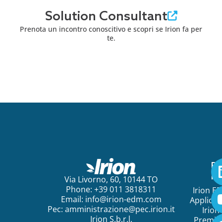
Solution Consultant
Prenota un incontro conoscitivo e scopri se Irion fa per
te.
Pe
ini
Via Livorno, 60, 10144 TO
Phone: +39 011 3818311
Irion E
Email:
info@irion-edm.com
Applicat
Pec:
amministrazione@pec.irion.it
Irion
Irion S.b.r.l.
Premi