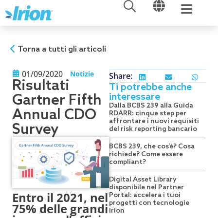
APRI
APRI
Vai
al
contenuto
Torna a tutti gli articoli
01/09/2020
Notizie
Share:
Risultati
Ti potrebbe anche
interessare
Gartner Fifth
Dalla BCBS 239 alla Guida
Annual CDO
RDARR: cinque step per
affrontare i nuovi requisiti
Survey
del risk reporting bancario
BCBS 239, che cos’è? Cosa
richiede? Come essere
compliant?
Digital Asset Library
disponibile nel Partner
Entro il 2021, nel
Portal: accelera i tuoi
progetti con tecnologie
75% delle grandi
Irion