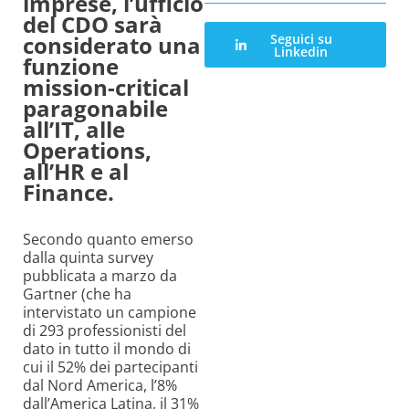
imprese, l’ufficio
del CDO sarà
considerato una
Seguici su
Linkedin
funzione
mission-critical
paragonabile
all’IT, alle
Operations,
all’HR e al
Finance.
Secondo quanto emerso
dalla quinta survey
pubblicata a marzo da
Gartner (che ha
intervistato un campione
di 293 professionisti del
dato in tutto il mondo di
cui il 52% dei partecipanti
dal Nord America, l’8%
dall’America Latina, il 31%