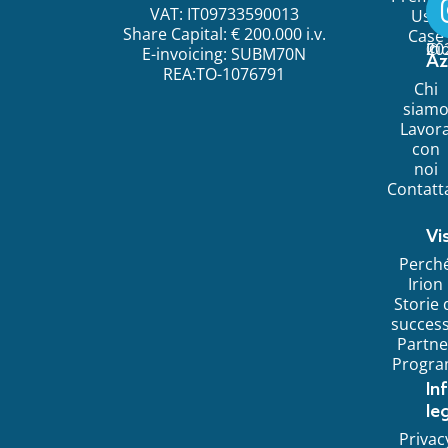
VAT: IT09733590013
Use
Share Capital: € 200.000 i.v.
Case
©
20
Ir
E-invoicing: SUBM70N
Az
REA:TO-1076791
Chi
siam
Lavor
con
noi
Contatt
Vi
Perch
Irion
Storie 
succes
Partne
Progr
In
leg
Privac