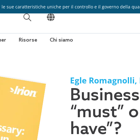
e sue caratteristiche uniche per il controllo e il governo della qua
APRI
APRI
ner
Risorse
Chi siamo
Egle Romagnolli
,
Business
“must” o
have”?