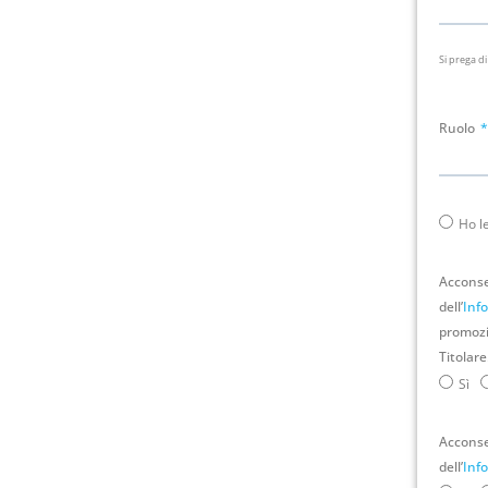
Si prega di
Ruolo
Ho l
Acconsen
dell’
Inf
promozio
Titolare
Sì
Acconsen
dell’
Inf