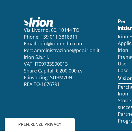
Per
inizia
Via Livorno, 60, 10144 TO
Irion
Phone: +39 011 3818311
Applic
Email:
info@irion-edm.com
Irion
Pec:
amministrazione@pec.irion.it
Prem
Irion S.b.r.l.
Use
VAT: IT09733590013
Case
Share Capital: € 200.000 i.v.
E-invoicing: SUBM70N
Visio
REA:TO-1076791
Perch
Irion
Storie
succe
Partn
Progr