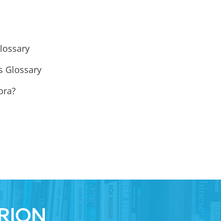
Glossary
s Glossary
ora?
IRION