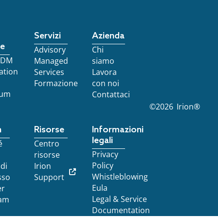
Servizi
Azienda
re
Advisory
Chi
 EDM
Managed
siamo
ation
Services
Lavora
Formazione
con noi
ium
Contattaci
©
2026
Irion®
n
Risorse
Informazioni
legali
é
Centro
Privacy
risorse
Policy
 di
Irion
Whistleblowing
sso
Support
Eula
er
Legal & Service
am
Documentation