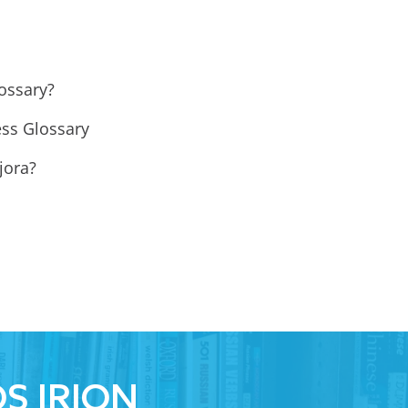
:
ossary?
ess Glossary
jora?
S IRION