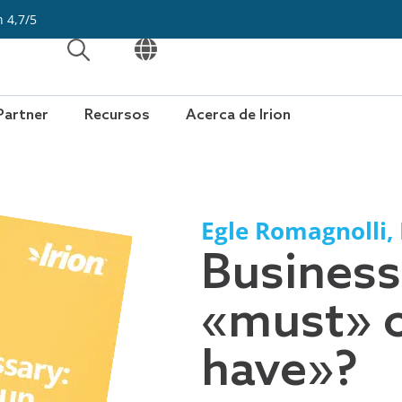
n 4,7/5
ABRIR
ABRIR
Partner
Recursos
Acerca de Irion
Egle Romagnolli
,
Business
«must» o
have»?