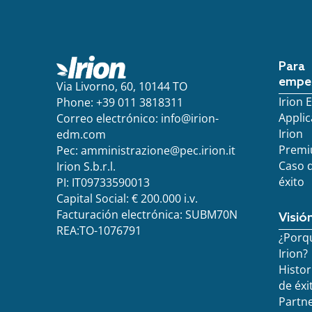
Para
empe
Via Livorno, 60, 10144 TO
Irion
Phone: +39 011 3818311
Applic
Correo electrónico:
info@irion-
Irion
edm.com
Prem
Pec:
amministrazione@pec.irion.it
Caso 
Irion S.b.r.l.
éxito
PI: IT09733590013
Capital Social: € 200.000 i.v.
Facturación electrónica: SUBM70N
Visió
REA:TO-1076791
¿Porq
Irion?
Histor
de éxi
Partn