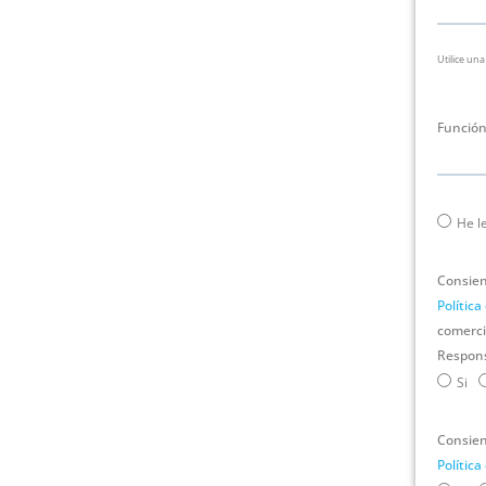
Utilice una
Funció
He l
Consient
Política
comercia
Respons
Si
Consient
Política