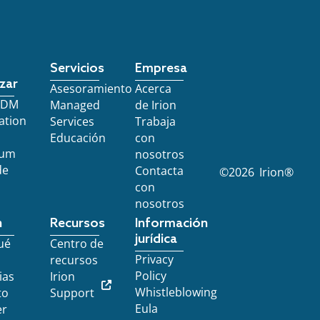
Servicios
Empresa
zar
Asesoramiento
Acerca
 EDM
Managed
de Irion
ation
Services
Trabaja
Educación
con
ium
nosotros
de
Contacta
©
2026
Irion®
con
nosotros
n
Recursos
Información
jurídica
ué
Centro de
Privacy
recursos
Policy
ias
Irion
Whistleblowing
to
Support
Eula
er