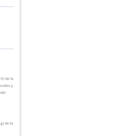
h) de la
onales y
 del
g) de la