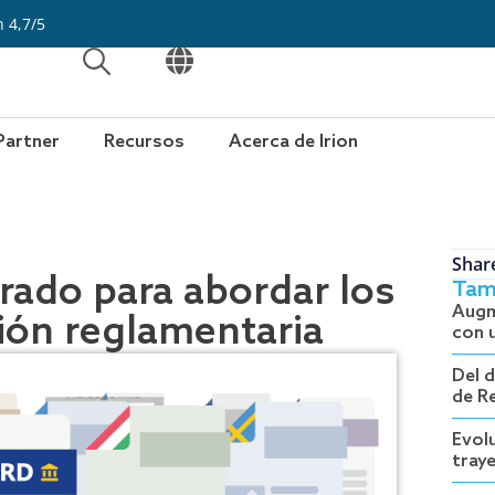
n 4,7/5
ABRIR
ABRIR
Partner
Recursos
Acerca de Irion
Shar
rado para abordar los
Tam
Augm
ión reglamentaria
con 
Del 
de R
Evolu
tray