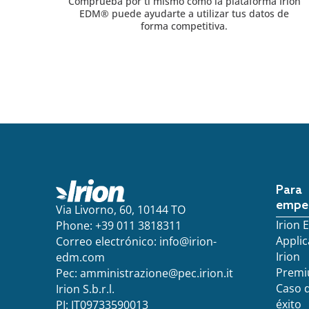
Comprueba por ti mismo cómo la plataforma Irion
EDM® puede ayudarte a utilizar tus datos de
forma competitiva.
Para
empe
Via Livorno, 60, 10144 TO
Irion
Phone: +39 011 3818311
Applic
Correo electrónico:
info@irion-
Irion
edm.com
Prem
Pec:
amministrazione@pec.irion.it
Caso 
Irion S.b.r.l.
éxito
PI: IT09733590013