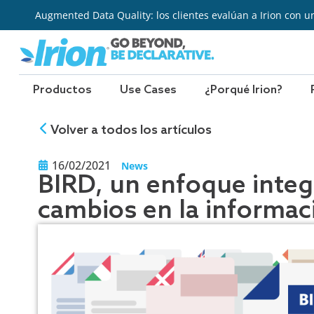
Ir
Augmented Data Quality: los clientes evalúan a Irion con u
al
contenido
Productos
Use Cases
¿Porqué Irion?
Volver a todos los artículos
16/02/2021
News
BIRD, un enfoque integ
cambios en la informac