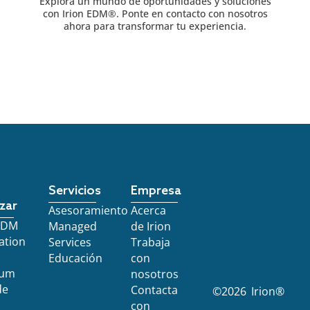
Explora un mundo de oportunidades y soluciones
con Irion EDM®. Ponte en contacto con nosotros
ahora para transformar tu experiencia.
Servicios
Empresa
zar
Asesoramiento
Acerca
 EDM
Managed
de Irion
ation
Services
Trabaja
Educación
con
ium
nosotros
de
Contacta
©
2026
Irion®
con