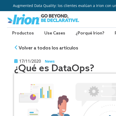
Ir
Augmented Data Quality: los clientes evalúan a Irion con u
al
contenido
Productos
Use Cases
¿Porqué Irion?
Volver a todos los artículos
17/11/2020
News
¿Qué es DataOps?