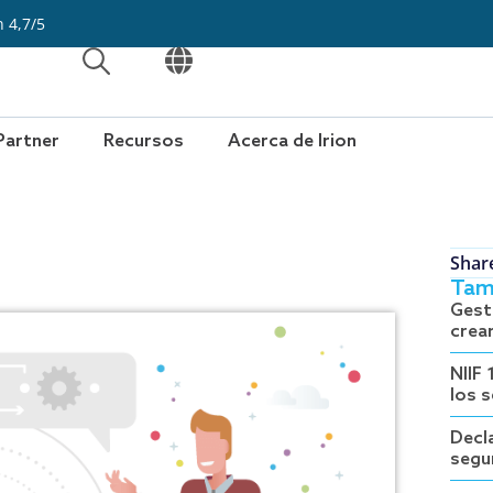
n 4,7/5
ABRIR
ABRIR
Partner
Recursos
Acerca de Irion
Shar
Tam
Gest
crea
NIIF 
los 
Decl
segu