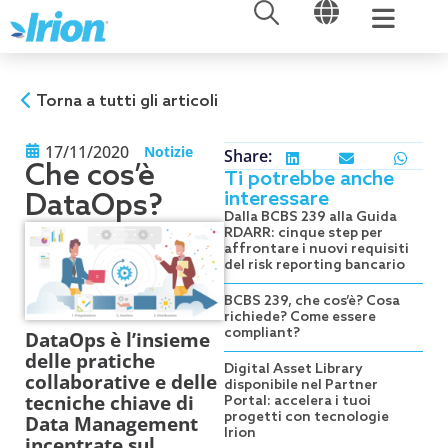
APRI
APRI
Vai
al
contenuto
Torna a tutti gli articoli
17/11/2020
Notizie
Share:
Che cos’è
Ti potrebbe anche
interessare
DataOps?
Dalla BCBS 239 alla Guida
RDARR: cinque step per
affrontare i nuovi requisiti
del risk reporting bancario
BCBS 239, che cos’è? Cosa
richiede? Come essere
compliant?
DataOps è l’insieme
delle pratiche
Digital Asset Library
collaborative e delle
disponibile nel Partner
tecniche chiave di
Portal: accelera i tuoi
progetti con tecnologie
Data Management
Irion
incentrate sul