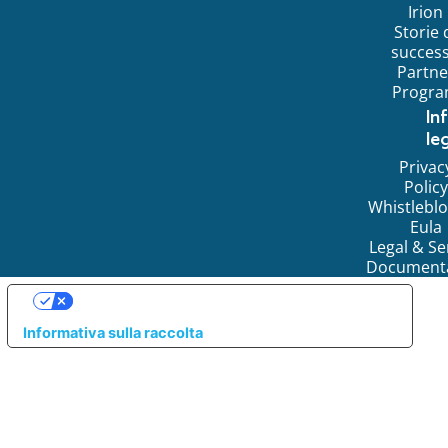
Irion
Storie 
succes
Partne
Progr
In
leg
Privac
Policy
Whistlebl
Eula
Legal & Se
Document
LE TUE PREFERENZE RELATIVE ALLA PRIVACY
Informativa sulla raccolta