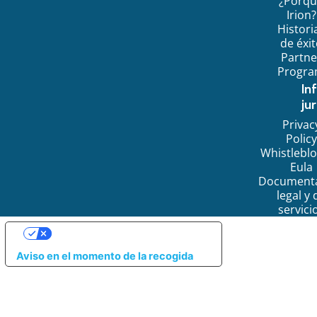
¿Porq
Irion?
Histori
de éxi
Partne
Progr
In
jur
Privac
Policy
Whistlebl
Eula
Document
legal y 
servici
SUS OPCIONES DE PRIVACIDAD
Aviso en el momento de la recogida