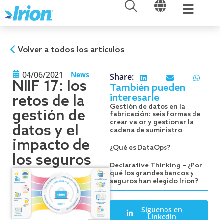
ABRIR
ABRIR
Ir
al
contenido
Volver a todos los artículos
04/06/2021
News
Share:
NIIF 17: los
También pueden
interesarle
retos de la
Gestión de datos en la
gestión de
fabricación: seis formas de
crear valor y gestionar la
datos y el
cadena de suministro
impacto de
¿Qué es DataOps?
los seguros
Declarative Thinking – ¿Por
qué los grandes bancos y
seguros han elegido Irion?
Síguenos en
Linkedin