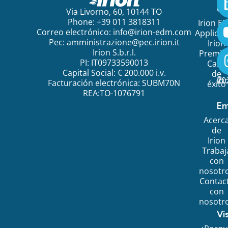
em
Via Livorno, 60, 10144 TO
Phone: +39 011 3818311
Irion E
Correo electrónico:
info@irion-edm.com
Applicat
Pec:
amministrazione@pec.irion.it
Irion
Irion S.b.r.l.
Premi
PI: IT09733590013
Caso
Capital Social: € 200.000 i.v.
de
©
20
Ir
Facturación electrónica: SUBM70N
éxito
REA:TO-1076791
Em
Acerc
de
Irion
Trabaj
con
nosotr
Contac
con
nosotr
Vi