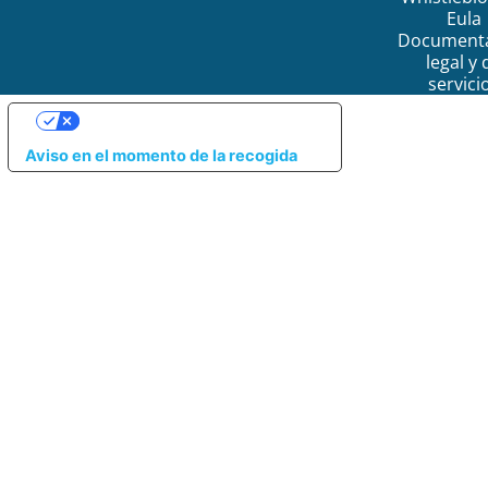
Eula
Document
legal y 
servici
SUS OPCIONES DE PRIVACIDAD
Aviso en el momento de la recogida