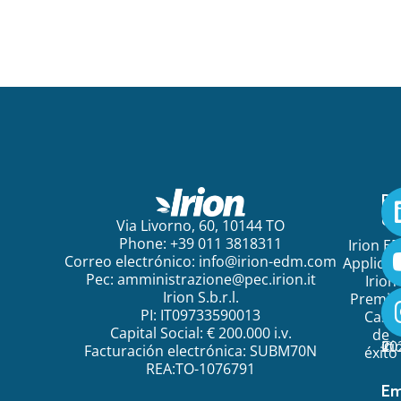
Pa
em
Via Livorno, 60, 10144 TO
Phone: +39 011 3818311
Irion E
Correo electrónico:
info@irion-edm.com
Applicat
Pec:
amministrazione@pec.irion.it
Irion
Irion S.b.r.l.
Premi
PI: IT09733590013
Caso
Capital Social: € 200.000 i.v.
de
©
20
Ir
Facturación electrónica: SUBM70N
éxito
REA:TO-1076791
Em