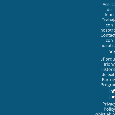
Acerc
de
Irion
Trabaj
con
nosotr
Contac
con
nosotr
Vi
¿Porq
Irion?
Histori
de éxi
Partne
Progr
In
jur
Privac
Policy
Whistlebl