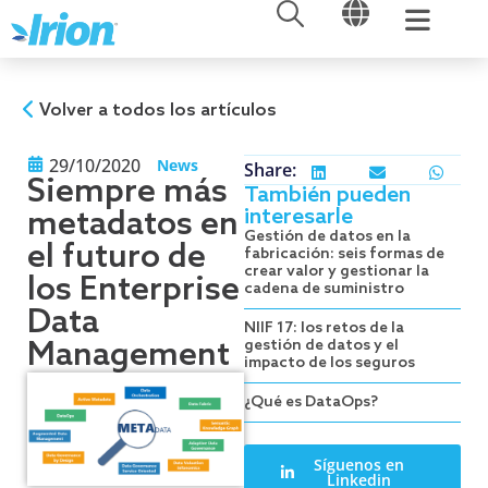
ABRIR
ABRIR
Ir
al
contenido
Volver a todos los artículos
29/10/2020
News
Share:
Siempre más
También pueden
interesarle
metadatos en
Gestión de datos en la
el futuro de
fabricación: seis formas de
crear valor y gestionar la
los Enterprise
cadena de suministro
Data
NIIF 17: los retos de la
Management
gestión de datos y el
impacto de los seguros
¿Qué es DataOps?
Síguenos en
Linkedin