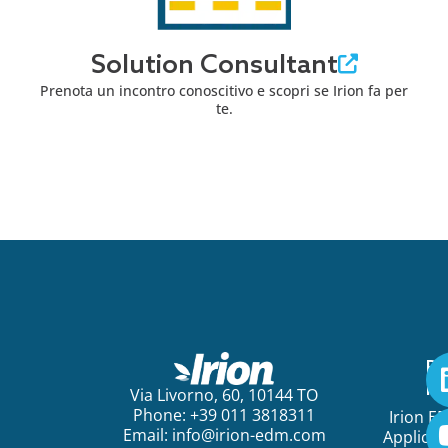
Solution Consultant
Prenota un incontro conoscitivo e scopri se Irion fa per
te.
Pe
ini
Via Livorno, 60, 10144 TO
Phone: +39 011 3818311
Irion E
Email:
info@irion-edm.com
Applicat