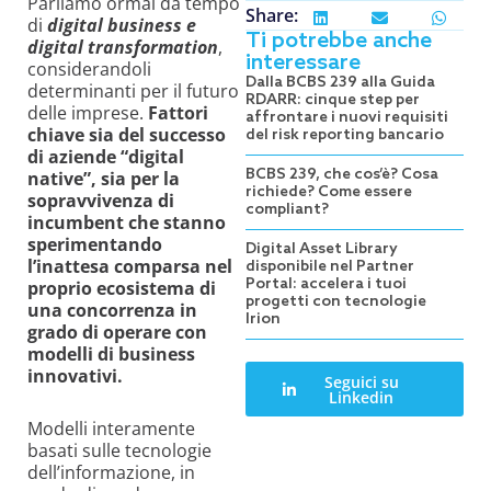
Parliamo ormai da tempo
Share:
di
digital business e
Ti potrebbe anche
digital transformation
,
interessare
considerandoli
Dalla BCBS 239 alla Guida
determinanti per il futuro
RDARR: cinque step per
delle imprese.
Fattori
affrontare i nuovi requisiti
chiave sia del successo
del risk reporting bancario
di aziende “digital
BCBS 239, che cos’è? Cosa
native”, sia per la
richiede? Come essere
sopravvivenza di
compliant?
incumbent che stanno
sperimentando
Digital Asset Library
l’inattesa comparsa nel
disponibile nel Partner
Portal: accelera i tuoi
proprio ecosistema di
progetti con tecnologie
una concorrenza in
Irion
grado di operare con
modelli di business
innovativi.
Seguici su
Linkedin
Modelli interamente
basati sulle tecnologie
dell’informazione, in