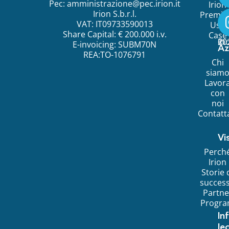
Pec:
amministrazione@pec.irion.it
Irion
Irion S.b.r.l.
Premi
VAT: IT09733590013
Use
Share Capital: € 200.000 i.v.
Case
©
20
Ir
E-invoicing: SUBM70N
Az
REA:TO-1076791
Chi
siam
Lavor
con
noi
Contatt
Vi
Perch
Irion
Storie 
succes
Partne
Progr
In
leg