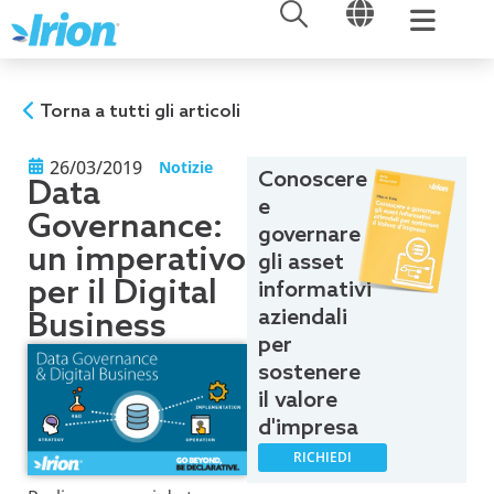
APRI
APRI
Vai
al
contenuto
Torna a tutti gli articoli
26/03/2019
Notizie
Conoscere
Data
e
Governance:
governare
un imperativo
gli asset
per il Digital
informativi
aziendali
Business
per
sostenere
il valore
d'impresa
RICHIEDI