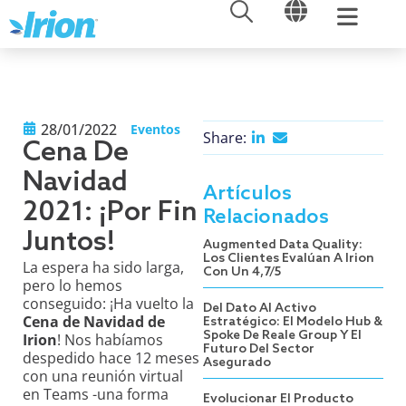
ABRIR
ABRIR
Ir
al
contenido
28/01/2022
Eventos
Share:
Cena De
Navidad
Artículos
2021: ¡por Fin
Relacionados
Juntos!
Augmented Data Quality:
Los Clientes Evalúan A Irion
La espera ha sido larga,
Con Un 4,7/5
pero lo hemos
conseguido: ¡Ha vuelto la
Del Dato Al Activo
Cena de Navidad de
Estratégico: El Modelo Hub &
Spoke De Reale Group Y El
Irion
! Nos habíamos
Futuro Del Sector
despedido hace 12 meses
Asegurado
con una reunión virtual
en Teams -una forma
Evolucionar El Producto