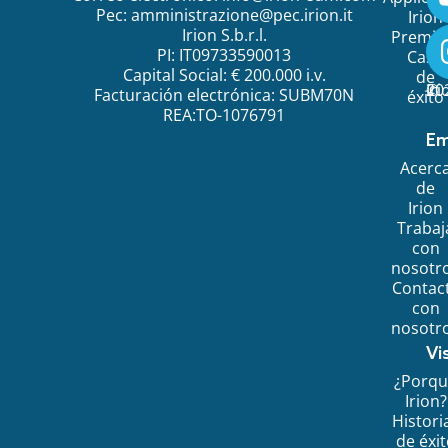
Pec:
amministrazione@pec.irion.it
Irion
Irion S.b.r.l.
Premi
PI: IT09733590013
Caso
Capital Social: € 200.000 i.v.
de
©
20
Ir
Facturación electrónica: SUBM70N
éxito
REA:TO-1076791
Em
Acerc
de
Irion
Trabaj
con
nosotr
Contac
con
nosotr
Vi
¿Porq
Irion?
Histori
de éxi