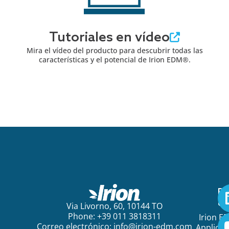
Tutoriales en vídeo
Mira el vídeo del producto para descubrir todas las
características y el potencial de Irion EDM®.
Pa
em
Via Livorno, 60, 10144 TO
Phone: +39 011 3818311
Irion E
Correo electrónico:
info@irion-edm.com
Applicat