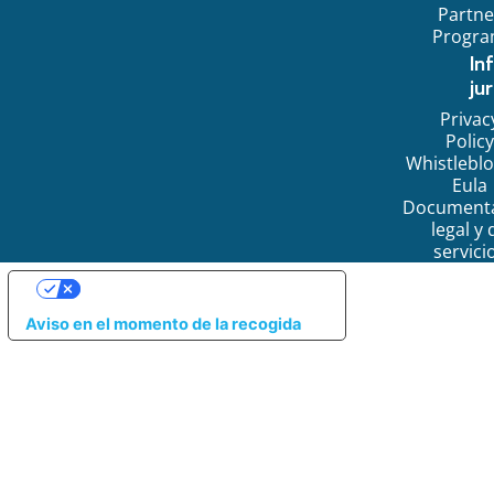
Partne
Progr
In
jur
Privac
Policy
Whistlebl
Eula
Document
legal y 
servici
SUS OPCIONES DE PRIVACIDAD
Aviso en el momento de la recogida