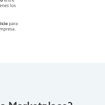
enes los
icio
para
empresa.