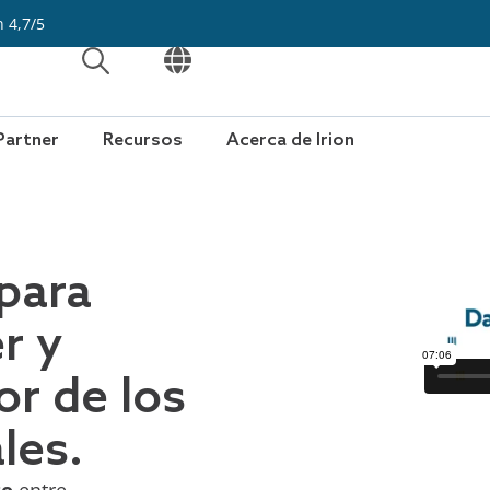
n 4,7/5
ABRIR
ABRIR
Partner
Recursos
Acerca de Irion
 para
r y
or de los
les.
to
entre