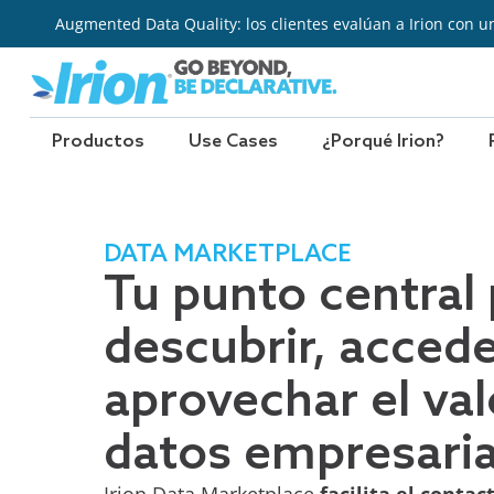
Ir
Augmented Data Quality: los clientes evalúan a Irion con u
al
contenido
Productos
Use Cases
¿Porqué Irion?
DATA MARKETPLACE
Tu punto central
descubrir, accede
aprovechar el val
datos empresaria
Irion Data Marketplace
facilita el contac