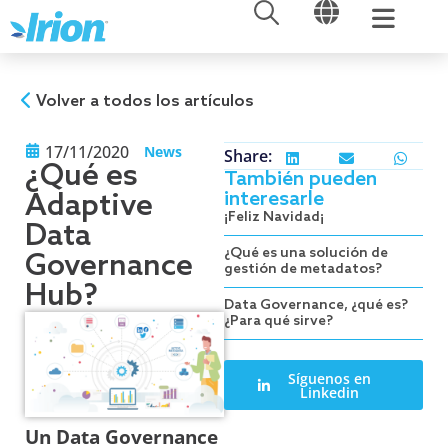
ABRIR
ABRIR
Ir
al
contenido
Volver a todos los artículos
17/11/2020
News
Share:
¿Qué es
También pueden
interesarle
Adaptive
¡Feliz Navidad¡
Data
¿Qué es una solución de
Governance
gestión de metadatos?
Hub?
Data Governance, ¿qué es?
¿Para qué sirve?
Síguenos en
Linkedin
Un Data Governance