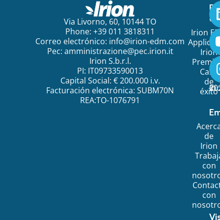
Pa
em
Via Livorno, 60, 10144 TO
Phone: +39 011 3818311
Irion E
Correo electrónico:
info@irion-edm.com
Applicat
Pec:
amministrazione@pec.irion.it
Irion
Irion S.b.r.l.
Premi
PI: IT09733590013
Caso
Capital Social: € 200.000 i.v.
de
©
20
Ir
Facturación electrónica: SUBM70N
éxito
REA:TO-1076791
Em
Acerc
de
Irion
Trabaj
con
nosotr
Contac
con
nosotr
Vi