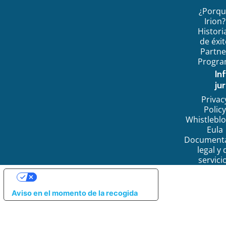
¿Porq
Irion?
Histori
de éxi
Partne
Progr
In
jur
Privac
Policy
Whistlebl
Eula
Document
legal y 
servici
SUS OPCIONES DE PRIVACIDAD
Aviso en el momento de la recogida