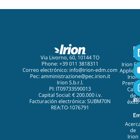
Pa
em
Via Livorno, 60, 10144 TO
Phone: +39 011 3818311
Irion E
Correo electrónico:
info@irion-edm.com
Applicat
Pec:
amministrazione@pec.irion.it
Irion
Irion S.b.r.l.
Premi
PI: IT09733590013
Caso
Capital Social: € 200.000 i.v.
de
©
20
Ir
Facturación electrónica: SUBM70N
éxito
REA:TO-1076791
Em
Acerc
de
Irion