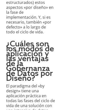
estructurados) estos
aspectos «por diseño» en
la fase de
implementación. Y, si es
necesario, también «por
defecto» a lo largo de
todo el ciclo de vida.
¿Cuáles son
los modos de
aplicación y
las ventajas
de la
Gobernanza
de Datos por
Diseño?
El paradigma del «by
design» tiene una
aplicación práctica en
todas las fases del ciclo de
vida de una solución con