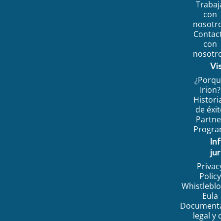
Trabaj
con
nosotr
Contac
con
nosotr
Vi
¿Porq
Irion?
Histori
de éxi
Partne
Progr
In
jur
Privac
Policy
Whistlebl
Eula
Document
legal y 