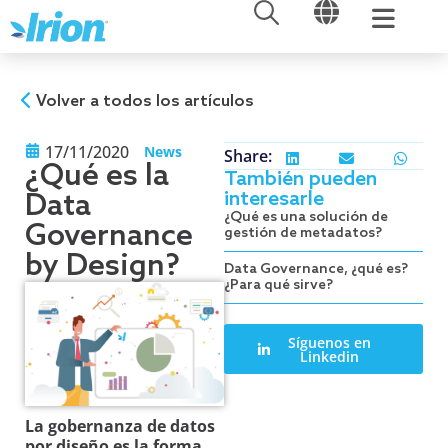
ABRIR
ABRIR
Ir
al
contenido
Volver a todos los artículos
17/11/2020
News
Share:
¿Qué es la
También pueden
interesarle
Data
¿Qué es una solución de
Governance
gestión de metadatos?
by Design?
Data Governance, ¿qué es?
¿Para qué sirve?
Síguenos en
Linkedin
La gobernanza de datos
por diseño es la forma