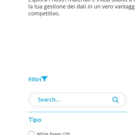
la tua gestione dei dati in un vero vantagg
competitivo.
Filtri
Search
Search content
Tipo
Tipo
White Paper
(29)