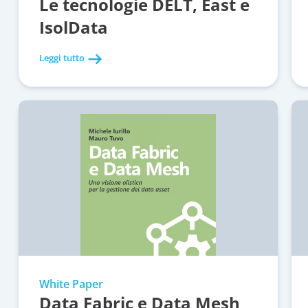
Le tecnologie DELT, East e
IsolData
Leggi tutto
White Paper
Data Fabric e Data Mesh