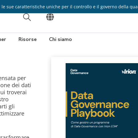
e sue caratteristiche uniche per il controllo e il governo della qua
APRI
APRI
ner
Risorse
Chi siamo
ensata per
tione dei dati
ui troverai
stro
rti gli
ttimizzare
 trasformare