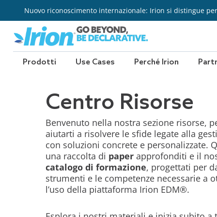
Vai
Nuovo riconoscimento internazionale: Irion si distingue per l
al
contenuto
Prodotti
Use Cases
Perché Irion
Part
Centro Risorse
Benvenuto nella nostra sezione risorse, p
aiutarti a risolvere le sfide legate alla ges
con soluzioni concrete e personalizzate. Q
una raccolta di
paper
approfonditi e il no
catalogo di formazione
, progettati per da
strumenti e le competenze necessarie a o
l’uso della piattaforma Irion EDM®.
Esplora i nostri materiali e inizia subito a